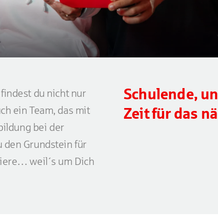
Schulende, un
findest du nicht nur
ch ein Team, das mit
Zeit für das n
bildung bei der
 den Grundstein für
riere… weil´s um Dich